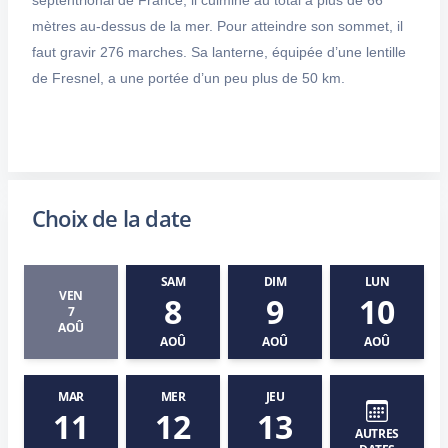
septentrional de France, il culmine au total à plus de 66
mètres au-dessus de la mer. Pour atteindre son sommet, il
faut gravir 276 marches. Sa lanterne, équipée d’une lentille
de Fresnel, a une portée d’un peu plus de 50 km.
Choix de la date
SAM
DIM
LUN
VEN
8
9
10
7
AOÛ
AOÛ
AOÛ
AOÛ
MAR
MER
JEU
11
12
13
AUTRES