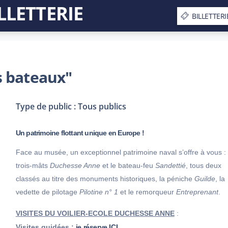
LLETTERIE
BILLETTERI
es bateaux"
Type de public : Tous publics
Un patrimoine flottant unique en Europe !
Face au musée, un exceptionnel patrimoine naval s’offre à vous : 
trois-mâts
Duchesse Anne
et le bateau-feu
Sandettié
, tous deux
classés au titre des monuments historiques, la péniche
Guilde
, la
vedette de pilotage
Pilotine n° 1
et le remorqueur
Entreprenant
.
VISITES DU VOILIER-ECOLE DUCHESSE ANNE
:
Visites guidées :
je réserve ICI