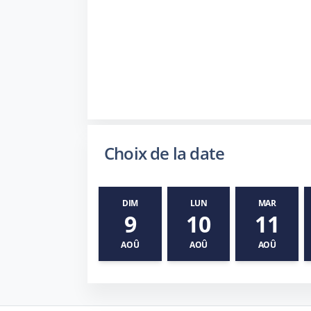
Choix de la date
DIM
LUN
MAR
9
10
11
AOÛ
AOÛ
AOÛ