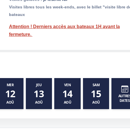
Visites libres tous les week-ends, avec le billet "visite libre d
bateaux
Attention ! Derniers accès aux bateaux 1H avant la
fermeture.
MER
JEU
VEN
SAM
12
13
14
15
AUTRE
DATES
AOÛ
AOÛ
AOÛ
AOÛ