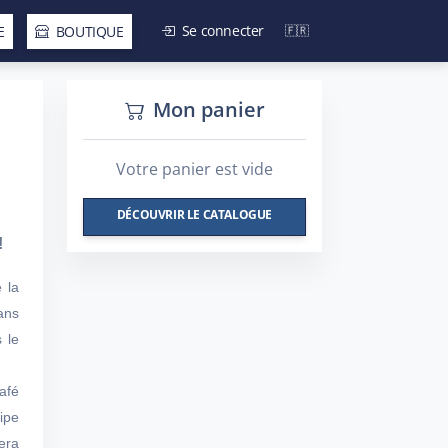
Se connecter
E
BOUTIQUE
Mon panier
Votre panier est vide
DÉCOUVRIR LE CATALOGUE
!
 la
ans
s le
afé
ipe
era