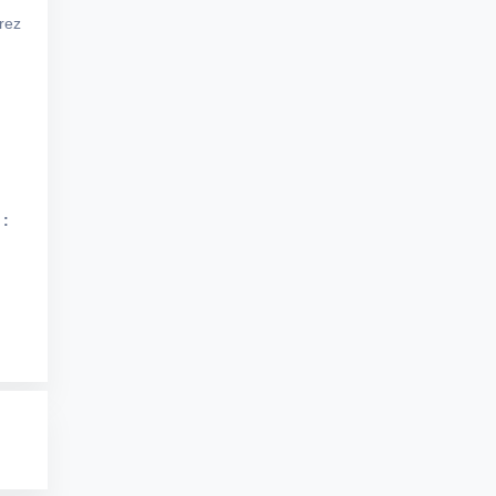
rez
 :