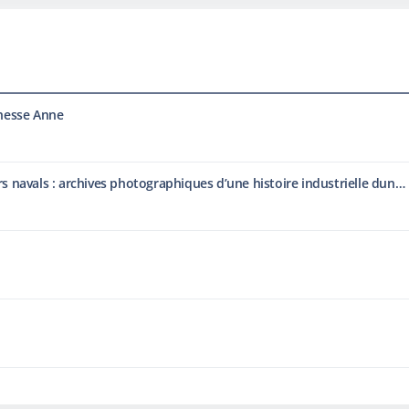
chesse Anne
Visite guidée exposition "Chantiers navals : archives photographiques d’une histoire industrielle dunkerquoise"