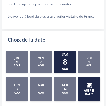
que les étapes majeures de sa restauration.
Bienvenue à bord du plus grand voilier visitable de France !
Choix de la date
SAM
JEU
VEN
DIM
8
6
7
9
AOÛ
AOÛ
AOÛ
AOÛ
LUN
MAR
MER
10
11
12
AUTRES
AOÛ
AOÛ
AOÛ
DATES