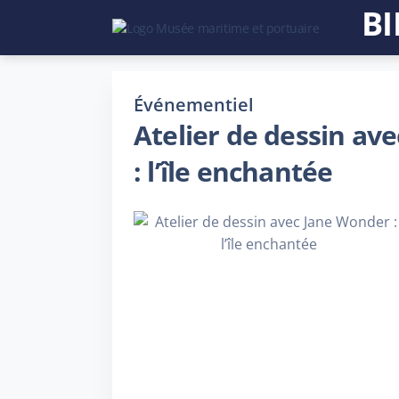
BI
Événementiel
Atelier de dessin av
: l’île enchantée